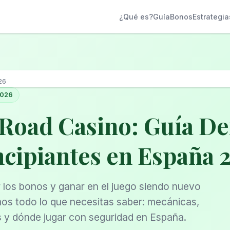
¿Qué es?
Guía
Bonos
Estrategia
26
2026
Road Casino: Guía Def
ncipiantes en España 
 los bonos y ganar en el juego siendo nuevo
os todo lo que necesitas saber: mecánicas,
s y dónde jugar con seguridad en España.