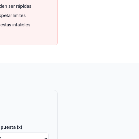
den ser rápidas
petar límites
stas infalibles
apuesta (x)