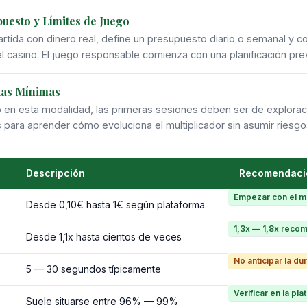
uesto y Límites de Juego
rtida con dinero real, define un presupuesto diario o semanal y co
l casino. El juego responsable comienza con una planificación prev
tas Mínimas
 en esta modalidad, las primeras sesiones deben ser de exploració
para aprender cómo evoluciona el multiplicador sin asumir riesgos
Descripción
Recomendació
Empezar con el m
Desde 0,10€ hasta 1€ según plataforma
1,3x — 1,8x rec
Desde 1,1x hasta cientos de veces
No anticipar la du
5 — 30 segundos típicamente
Verificar en la pl
Suele situarse entre 96% — 99%