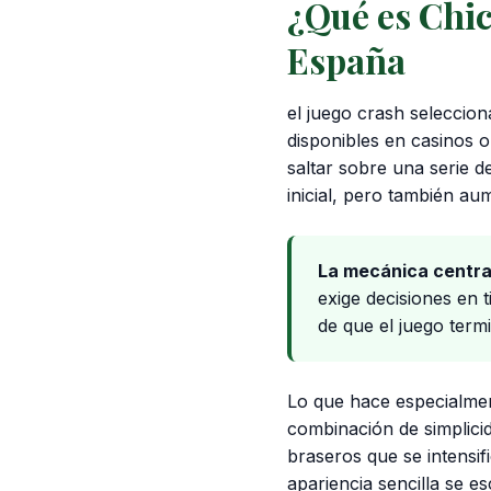
¿Qué es Chi
España
el juego crash seleccio
disponibles en casinos o
saltar sobre una serie 
inicial, pero también au
La mecánica centra
exige decisiones en 
de que el juego term
Lo que hace especialmen
combinación de simplicida
braseros que se intensif
apariencia sencilla se 