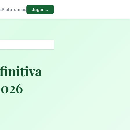
s
Plataformas
Jugar →
initiva
2026