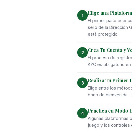
Elige una Platafor
1
El primer paso esencia
sello de la Dirección
está protegido.
Crea Tu Cuenta y Ve
2
El proceso de registr
KYC es obligatorio en
Realiza Tu Primer D
3
Elige entre los método
bono de bienvenida. L
Practica en Modo D
4
Algunas plataformas o
juego y los controles 