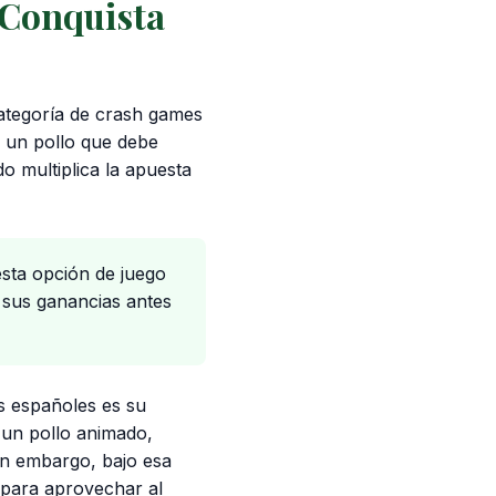
 Conquista
categoría de crash games
a un pollo que debe
o multiplica la apuesta
 esta opción de juego
r sus ganancias antes
s españoles es su
: un pollo animado,
Sin embargo, bajo esa
 para aprovechar al