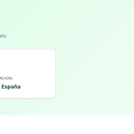
aña
ACIÓN
 España