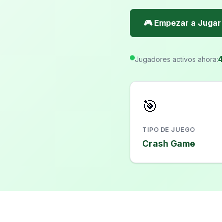
🎮 Empezar a Juga
Jugadores activos ahora:
🎯
TIPO DE JUEGO
Crash Game