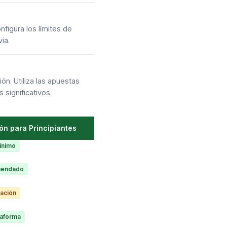
nfigura los límites de
ia.
n. Utiliza las apuestas
 significativos.
n para Principiantes
ínimo
omendado
ración
ataforma