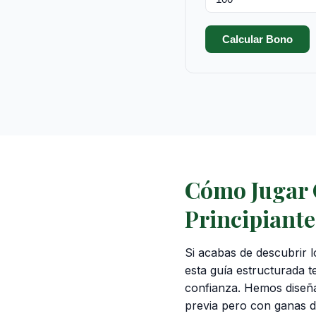
Calcular Bono
Cómo Jugar 
Principiante
Si acabas de descubrir l
esta guía estructurada 
confianza. Hemos diseña
previa pero con ganas 