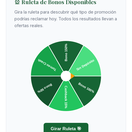
🎡 Ruleta de Bonos Disponibles
Gira la ruleta para descubrir qué tipo de promoción
podrías reclamar hoy. Todos los resultados llevan a
ofertas reales.
Girar Ruleta 🎯