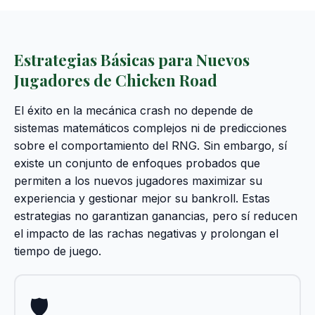
Estrategias Básicas para Nuevos
Jugadores de Chicken Road
El éxito en la mecánica crash no depende de
sistemas matemáticos complejos ni de predicciones
sobre el comportamiento del RNG. Sin embargo, sí
existe un conjunto de enfoques probados que
permiten a los nuevos jugadores maximizar su
experiencia y gestionar mejor su bankroll. Estas
estrategias no garantizan ganancias, pero sí reducen
el impacto de las rachas negativas y prolongan el
tiempo de juego.
🛡️