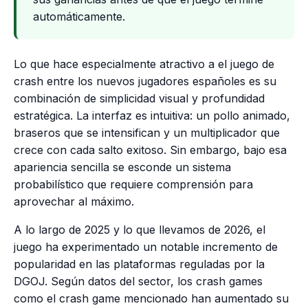
automáticamente.
Lo que hace especialmente atractivo a el juego de
crash entre los nuevos jugadores españoles es su
combinación de simplicidad visual y profundidad
estratégica. La interfaz es intuitiva: un pollo animado,
braseros que se intensifican y un multiplicador que
crece con cada salto exitoso. Sin embargo, bajo esa
apariencia sencilla se esconde un sistema
probabilístico que requiere comprensión para
aprovechar al máximo.
A lo largo de 2025 y lo que llevamos de 2026, el
juego ha experimentado un notable incremento de
popularidad en las plataformas reguladas por la
DGOJ. Según datos del sector, los crash games
como el crash game mencionado han aumentado su