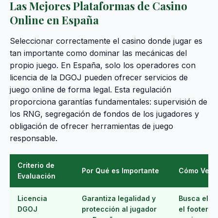
Las Mejores Plataformas de Casino
Online en España
Seleccionar correctamente el casino donde jugar es
tan importante como dominar las mecánicas del
propio juego. En España, solo los operadores con
licencia de la DGOJ pueden ofrecer servicios de
juego online de forma legal. Esta regulación
proporciona garantías fundamentales: supervisión de
los RNG, segregación de fondos de los jugadores y
obligación de ofrecer herramientas de juego
responsable.
Criterio de
Por Qué es Importante
Cómo Verif
Evaluación
Licencia
Garantiza legalidad y
Busca el se
DGOJ
protección al jugador
el footer de