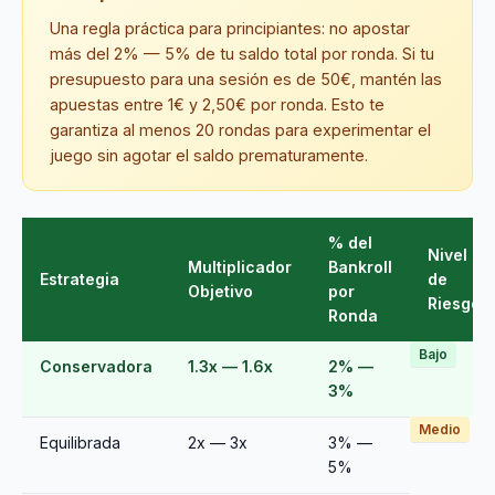
Una regla práctica para principiantes: no apostar
más del 2% — 5% de tu saldo total por ronda. Si tu
presupuesto para una sesión es de 50€, mantén las
apuestas entre 1€ y 2,50€ por ronda. Esto te
garantiza al menos 20 rondas para experimentar el
juego sin agotar el saldo prematuramente.
% del
Nivel
Multiplicador
Bankroll
Estrategia
de
Objetivo
por
Riesgo
Ronda
Bajo
Conservadora
1.3x — 1.6x
2% —
3%
Medio
Equilibrada
2x — 3x
3% —
5%