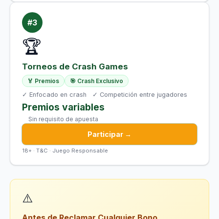
#3
🏆
Torneos de Crash Games
🏅 Premios
🎯 Crash Exclusivo
✓ Enfocado en crash ✓ Competición entre jugadores
Premios variables
Sin requisito de apuesta
Participar →
18+ · T&C · Juego Responsable
⚠️
Antes de Reclamar Cualquier Bono