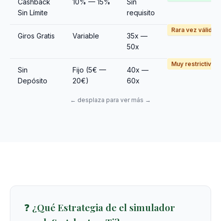
Cashback
10% — 15%
Sin
Sin Límite
requisito
Rara vez válido
Giros Gratis
Variable
35x —
50x
Muy restrictivo
Sin
Fijo (5€ —
40x —
Depósito
20€)
60x
← desplaza para ver más →
❓ ¿Qué Estrategia de el simulador