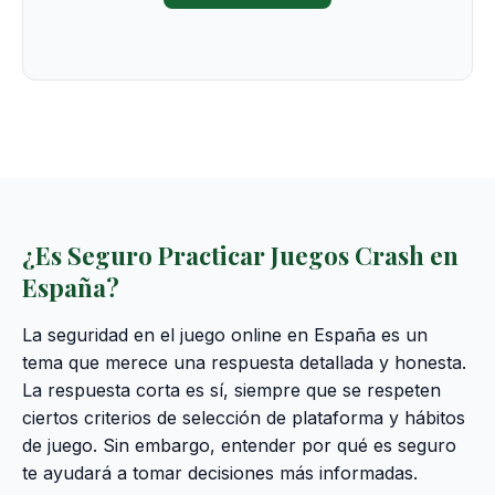
¿Es Seguro Practicar Juegos Crash en
España?
La seguridad en el juego online en España es un
tema que merece una respuesta detallada y honesta.
La respuesta corta es sí, siempre que se respeten
ciertos criterios de selección de plataforma y hábitos
de juego. Sin embargo, entender por qué es seguro
te ayudará a tomar decisiones más informadas.