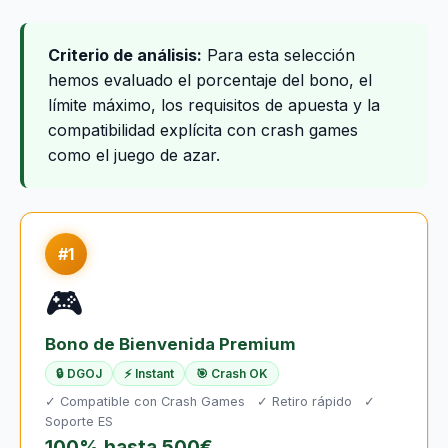
Criterio de análisis:
Para esta selección
hemos evaluado el porcentaje del bono, el
límite máximo, los requisitos de apuesta y la
compatibilidad explícita con crash games
como el juego de azar.
#1
🎮
Bono de Bienvenida Premium
🔒 DGOJ
⚡ Instant
🎯 Crash OK
✓ Compatible con Crash Games ✓ Retiro rápido ✓
Soporte ES
100% hasta 500€