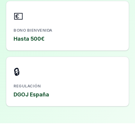
💶
BONO BIENVENIDA
Hasta 500€
🔒
REGULACIÓN
DGOJ España