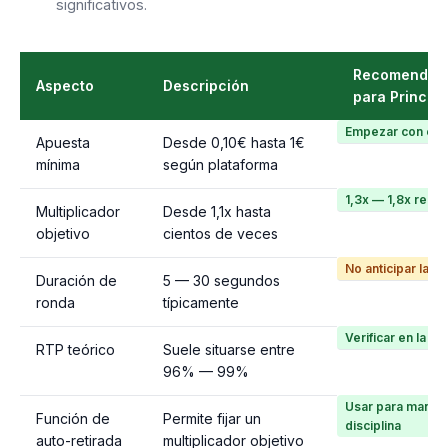
significativos.
Recomendac
Aspecto
Descripción
para Principi
Empezar con el 
Apuesta
Desde 0,10€ hasta 1€
mínima
según plataforma
1,3x — 1,8x rec
Multiplicador
Desde 1,1x hasta
objetivo
cientos de veces
No anticipar la d
Duración de
5 — 30 segundos
ronda
típicamente
Verificar en la pl
RTP teórico
Suele situarse entre
96% — 99%
Usar para mante
Función de
Permite fijar un
disciplina
auto-retirada
multiplicador objetivo