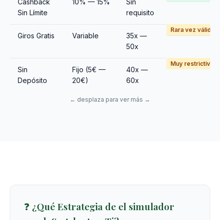
Cashback
10% — 15%
Sin
Sin Límite
requisito
Rara vez válido
Giros Gratis
Variable
35x —
50x
Muy restrictivo
Sin
Fijo (5€ —
40x —
Depósito
20€)
60x
← desplaza para ver más →
❓ ¿Qué Estrategia de el simulador