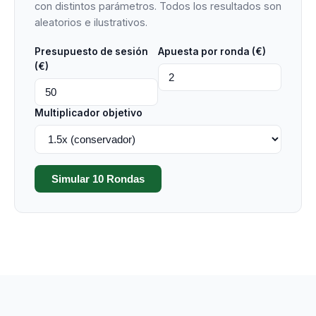
con distintos parámetros. Todos los resultados son
aleatorios e ilustrativos.
Presupuesto de sesión
Apuesta por ronda (€)
(€)
Multiplicador objetivo
Simular 10 Rondas