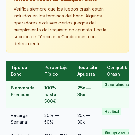
Verifica siempre que los juegos crash estén
incluidos en los términos del bono. Algunos
operadores excluyen ciertos juegos del
cumplimiento del requisito de apuesta. Lee la
sección de Términos y Condiciones con
detenimiento.
Tipo de
Porcentaje
Requisito
Compatibilid
Bono
Típico
Apuesta
Crash
Generalmente sí
Bienvenida
100%
25x —
Premium
hasta
35x
500€
Habitual
Recarga
30% —
20x —
Semanal
50%
30x
Siempre compati