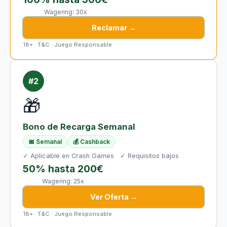
Wagering: 30x
Reclamar →
18+ · T&C · Juego Responsable
#2
🎁
Bono de Recarga Semanal
📅 Semanal
💰 Cashback
✓ Aplicable en Crash Games ✓ Requisitos bajos
50% hasta 200€
Wagering: 25x
Ver Oferta →
18+ · T&C · Juego Responsable