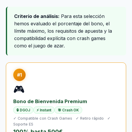
Criterio de análisis:
Para esta selección
hemos evaluado el porcentaje del bono, el
límite máximo, los requisitos de apuesta y la
compatibilidad explícita con crash games
como el juego de azar.
#1
🎮
Bono de Bienvenida Premium
🔒 DGOJ
⚡ Instant
🎯 Crash OK
✓ Compatible con Crash Games ✓ Retiro rápido ✓
Soporte ES
100% hasta 500€