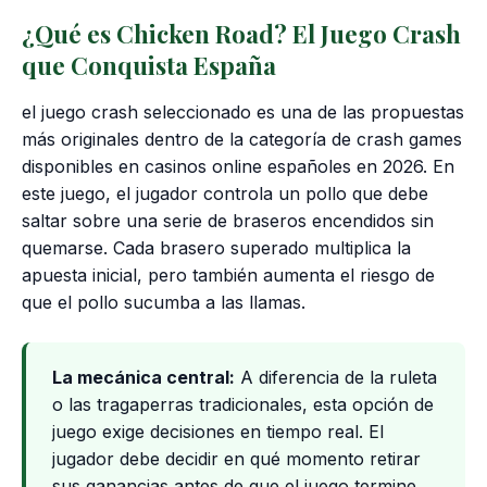
¿Qué es Chicken Road? El Juego Crash
que Conquista España
el juego crash seleccionado es una de las propuestas
más originales dentro de la categoría de crash games
disponibles en casinos online españoles en 2026. En
este juego, el jugador controla un pollo que debe
saltar sobre una serie de braseros encendidos sin
quemarse. Cada brasero superado multiplica la
apuesta inicial, pero también aumenta el riesgo de
que el pollo sucumba a las llamas.
La mecánica central:
A diferencia de la ruleta
o las tragaperras tradicionales, esta opción de
juego exige decisiones en tiempo real. El
jugador debe decidir en qué momento retirar
sus ganancias antes de que el juego termine