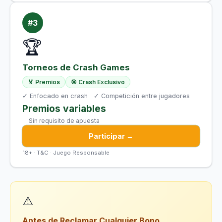
#3
🏆
Torneos de Crash Games
🏅 Premios
🎯 Crash Exclusivo
✓ Enfocado en crash ✓ Competición entre jugadores
Premios variables
Sin requisito de apuesta
Participar →
18+ · T&C · Juego Responsable
⚠️
Antes de Reclamar Cualquier Bono