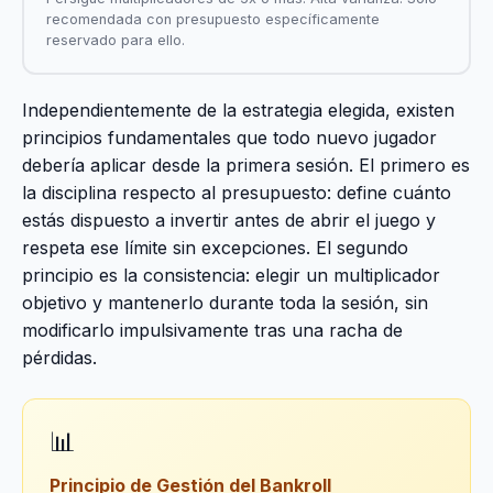
recomendada con presupuesto específicamente
reservado para ello.
Independientemente de la estrategia elegida, existen
principios fundamentales que todo nuevo jugador
debería aplicar desde la primera sesión. El primero es
la disciplina respecto al presupuesto: define cuánto
estás dispuesto a invertir antes de abrir el juego y
respeta ese límite sin excepciones. El segundo
principio es la consistencia: elegir un multiplicador
objetivo y mantenerlo durante toda la sesión, sin
modificarlo impulsivamente tras una racha de
pérdidas.
📊
Principio de Gestión del Bankroll