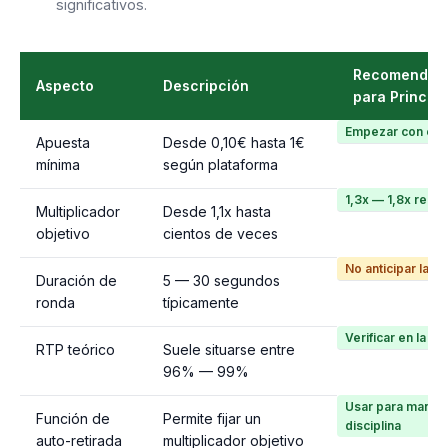
significativos.
Recomendac
Aspecto
Descripción
para Principi
Empezar con el 
Apuesta
Desde 0,10€ hasta 1€
mínima
según plataforma
1,3x — 1,8x rec
Multiplicador
Desde 1,1x hasta
objetivo
cientos de veces
No anticipar la d
Duración de
5 — 30 segundos
ronda
típicamente
Verificar en la pl
RTP teórico
Suele situarse entre
96% — 99%
Usar para mante
Función de
Permite fijar un
disciplina
auto-retirada
multiplicador objetivo